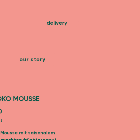
delivery
our story
OKO MOUSSE
Preis
0
St
 Mousse mit saisonalem