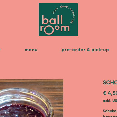
w
menu
pre-order & pick-up
SCH
€ 4,5
exkl. U
Schoko