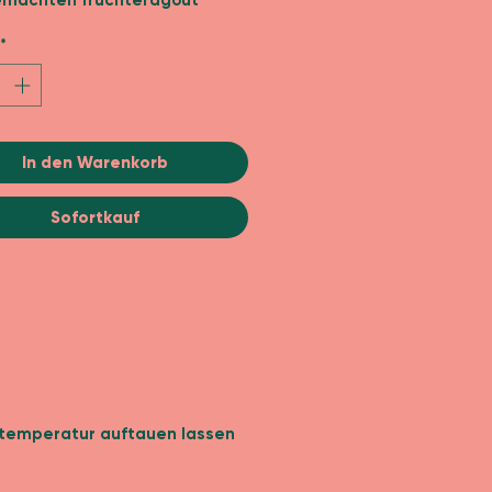
machten früchteragout
*
In den Warenkorb
Sofortkauf
rtemperatur auftauen lassen