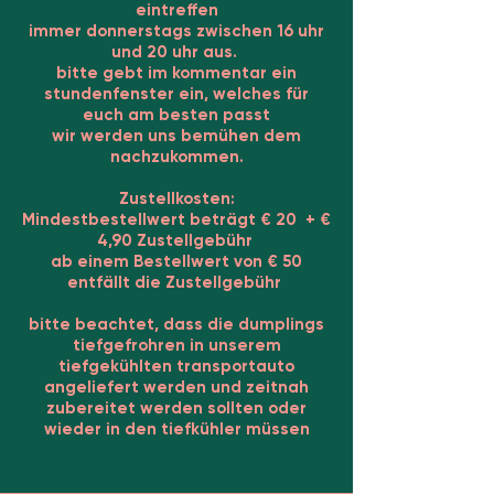
eintreffen
immer donnerstags zwischen 16 uhr
und 20 uhr aus.
bitte gebt im kommentar ein
stundenfenster ein, welches für
euch am besten passt
wir werden uns bemühen dem
nachzukommen.
Zustellkosten:
Mindestbestellwert beträgt € 20 + €
4,90 Zustellgebühr
ab einem Bestellwert von € 50
entfällt die Zustellgebühr
bitte beachtet, dass die dumplings
tiefgefrohren in unserem
tiefgekühlten transportauto
angeliefert werden und zeitnah
zubereitet werden sollten oder
wieder in den tiefkühler müssen